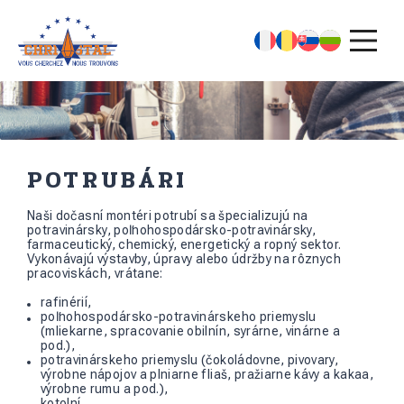
POTRUBÁRI
Naši dočasní montéri potrubí sa špecializujú na
potravinársky, poľnohospodársko-potravinársky,
farmaceutický, chemický, energetický a ropný sektor.
Vykonávajú výstavby, úpravy alebo údržby na rôznych
pracoviskách, vrátane:
rafinérií,
poľnohospodársko-potravinárskeho priemyslu
(mliekarne, spracovanie obilnín, syrárne, vinárne a
pod.),
potravinárskeho priemyslu (čokoládovne, pivovary,
výrobne nápojov a plniarne fliaš, pražiarne kávy a kakaa,
výrobne rumu a pod.),
kotolní,