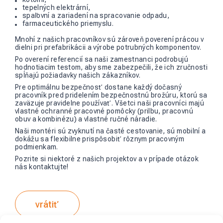
tepelných elektrární,
spaľovní a zariadení na spracovanie odpadu,
farmaceutického priemyslu.
Mnohí z našich pracovníkov sú zároveň poverení prácou v
dielni pri prefabrikácii a výrobe potrubných komponentov.
Po overení referencií sa naši zamestnanci podrobujú
hodnotiacim testom, aby sme zabezpečili, že ich zručnosti
spĺňajú požiadavky našich zákazníkov.
Pre optimálnu bezpečnosť dostane každý dočasný
pracovník pred pridelením bezpečnostnú brožúru, ktorú sa
zaväzuje pravidelne používať. Všetci naši pracovníci majú
vlastné ochranné pracovné pomôcky (prilbu, pracovnú
obuv a kombinézu) a vlastné ručné náradie.
Naši montéri sú zvyknutí na časté cestovanie, sú mobilní a
dokážu sa flexibilne prispôsobiť rôznym pracovným
podmienkam.
Pozrite si
niektoré z našich projektov
a v prípade otázok
nás kontaktujte
!
vrátiť