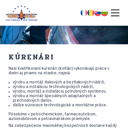
KÚRENÁRI
Naši kvalifikovaní kurenári (kotlári) vykonávajú práce v
dielni aj priamo na stavbe, najmä:
výrobu a montáž tlakových a beztlakových nádrží,
výrobu a inštaláciu technologických nádrží,
výrobu, montáž a inštaláciu potrubných systémov,
výrobu a montáž špeciálnych adaptačných a
prechodových dielov,
ďalšie súvisiace technologické a montážne práce.
Pôsobíme v petrochemickom, farmaceutickom,
automobilovom a potravinárskom priemysle.
Na zabezpečenie maximálnej bezpečnosti dostane každý