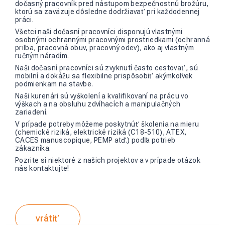
dočasný pracovník pred nástupom bezpečnostnú brožúru,
ktorú sa zaväzuje dôsledne dodržiavať pri každodennej
práci.
Všetci naši dočasní pracovníci disponujú vlastnými
osobnými ochrannými pracovnými prostriedkami (ochranná
prilba, pracovná obuv, pracovný odev), ako aj vlastným
ručným náradím.
Naši dočasní pracovníci sú zvyknutí často cestovať, sú
mobilní a dokážu sa flexibilne prispôsobiť akýmkoľvek
podmienkam na stavbe.
Naši kurenári sú vyškolení a kvalifikovaní na prácu vo
výškach a na obsluhu zdvíhacích a manipulačných
zariadení.
V prípade potreby môžeme poskytnúť školenia na mieru
(chemické riziká, elektrické riziká (C18-510), ATEX,
CACES manuscopique, PEMP atď.) podľa potrieb
zákazníka.
Pozrite si
niektoré z našich projektov
a v prípade otázok
nás kontaktujte
!
vrátiť