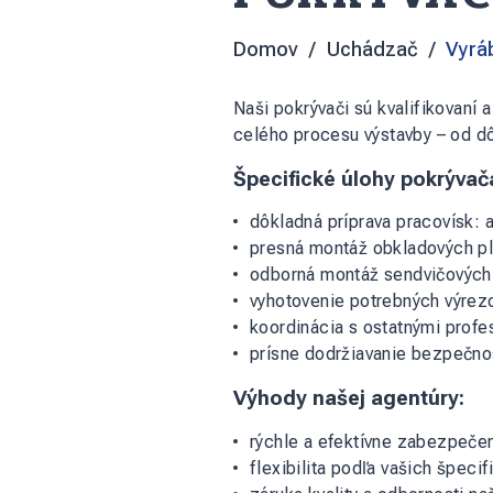
Domov
Uchádzač
Vyráb
Naši pokrývači sú kvalifikovaní 
celého procesu výstavby – od dô
Špecifické úlohy pokrývač
dôkladná príprava pracovísk: 
presná montáž obkladových pl
odborná montáž sendvičových p
vyhotovenie potrebných výrezo
koordinácia s ostatnými profe
prísne dodržiavanie bezpečnos
Výhody našej agentúry:
rýchle a efektívne zabezpečen
flexibilita podľa vašich špecif