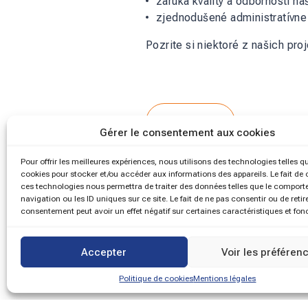
záruka kvality a odbornosti 
zjednodušené administratívne
Pozrite si
niektoré z našich pro
vrátiť
Gérer le consentement aux cookies
Pour offrir les meilleures expériences, nous utilisons des technologies telles q
cookies pour stocker et/ou accéder aux informations des appareils. Le fait de 
ces technologies nous permettra de traiter des données telles que le compor
navigation ou les ID uniques sur ce site. Le fait de ne pas consentir ou de retir
consentement peut avoir un effet négatif sur certaines caractéristiques et fon
Accepter
Voir les préféren
Politique de cookies
Mentions légales