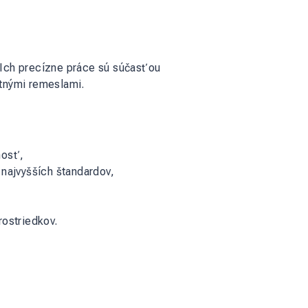
v. Ich precízne práce sú súčasťou
atnými remeslami.
nosť,
najvyšších štandardov,
ostriedkov.