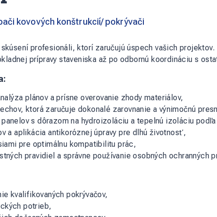
ači kovových konštrukcií/ pokrývači
a skúsení profesionáli, ktorí zaručujú úspech vašich projekto
kladnej prípravy staveniska až po odbornú koordináciu s ost
a:
analýza plánov a prísne overovanie zhody materiálov,
echov, ktorá zaručuje dokonalé zarovnanie a výnimočnú pres
anelov s dôrazom na hydroizoláciu a tepelnú izoláciu podľa 
v a aplikácia antikoróznej úpravy pre dlhú životnosť,
siami pre optimálnu kompatibilitu prác,
tných pravidiel a správne používanie osobných ochranných pr
ie kvalifikovaných pokrývačov,
ických potrieb,