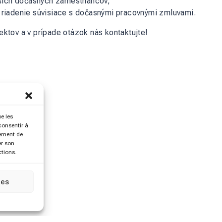
našich dočasných zamestnancov,
 riadenie súvisiace s dočasnými pracovnými zmluvami.
jektov
a v prípade otázok
nás kontaktujte
!
ue les
consentir à
tement de
er son
ctions.
ces