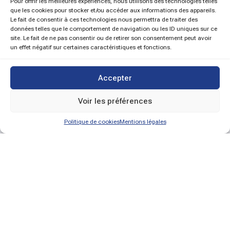
Pour offrir les meilleures expériences, nous utilisons des technologies telles
que les cookies pour stocker et/ou accéder aux informations des appareils.
Le fait de consentir à ces technologies nous permettra de traiter des
données telles que le comportement de navigation ou les ID uniques sur ce
site. Le fait de ne pas consentir ou de retirer son consentement peut avoir
un effet négatif sur certaines caractéristiques et fonctions.
Accepter
Voir les préférences
Politique de cookies
Mentions légales
Recrutement sur mesure
Nos métiers
Nos valeurs
Nos témoignages
Nos réalisations
A propos