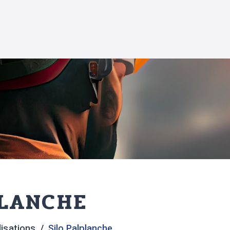
PLANCHE
lisations
Silo Palplanche