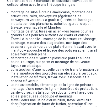
Coordination de 8 monteurs et soudeurs slovaques en
collaboration avec le chef l’équipe français
montage de silos à grains américains, montage des
structures, toits, convoyeurs (également les
convoyeurs verticaux à goulotte), trémies, bardage,
installation des planchers, échelles, garde-corps,
travaux avec nacelle et Manitou
montage de structures en acier – les bases pour les
grands silos pour les aliments de chats et chiens.
Travail à la nacelle – montage de la structure, vissage,
centrage, mesure des diagonales, montage des
escaliers, garde-corps de plate-forme, travail avec le
manitou – approche et levage des pots en acier, travail
également selon plans.
démontage des tuyaux en plastique pour l’eau des
bains, routage, supports et montage de nouveaux
tuyaux en plastique
construction d’une nouvelle usine de transformation de
maïs, montage des goulottes sur élévateurs verticaux,
installation de trémies, travail avec la nacelle et le
chariot élévateur
usine automobile, démontage de la ligne de peinture,
montage d’une nouvelle ligne – barrières de protection,
garde-corps, installation de robots, travail avec des
scies, perceuses, découpe et meulage.
travail dans une usine d’aluminium, travail auxiliaire
dans l’opération de fours de fusion, opération d’une