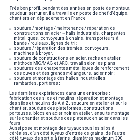
Très bon profil, pendant des années en poste de monteur,
soudeur, serrurier, il a travaillé en poste de chef d’équipe,
chantiers en déplacement en France.
soudure / montage / maintenance / réparation de
constructions en acier – halls industriels, charpentes
métalliques, convoyeurs à chaîne, transporteurs à
bande / rouleaux, lignes de tri ;
soudure / réparation des trémies, convoyeurs,
machines à broyer,
soudure de constructions en acier, racks en atelier,
méthode MIG/MAG et ARC, travail selon les plans
soudures des charpentes métalliques de renforcement
des cuves et des grands mélangeurs, acier noir ;
soudure et montage des halles industrielles,
rambardes, portières ;
Les dernières expériences dans une entreprise :
fabrication des silos et moulins, réparation et montage
des silos et moulins de A à Z, soudure en atelier et sur le
chantier, soudure des plateformes, constructions
porteuses, blocs en acier noir en atelier, ensuite montage
sur le chantier et soudure des plateaux en acier dans les
fours.
Aussi pose et montage des tuyaux sous les silos à
céréales, d’un côté tuyaux d’entrée de grains, de l’autre
côté tuyaux de sortie à farine, diamètres maximum 300