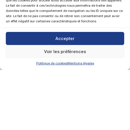
que les cookies pour stocker et/ou accéder aux informations des appareils.
Le fait de consentir à ces technologies nous permettra de traiter des
données telles que le comportement de navigation ou les ID uniques sur ce
site. Le fait de ne pas consentir ou de retirer son consentement peut avoir
un effet négatif sur certaines caractéristiques et fonctions.
Accepter
Voir les préférences
Politique de cookies
Mentions légales
A propos
Nos offres
Nos valeurs
Nos témoignages
Nos métiers
Christal © 2026 Tous droits réservés.
Conception et réalisation :
MEDIWEB